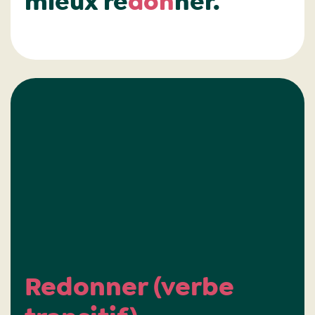
mieux re
don
ner.
Redonner (verbe